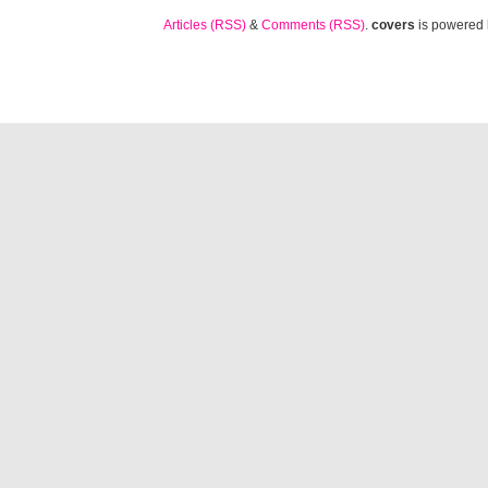
Articles (RSS)
&
Comments (RSS)
.
covers
is powered